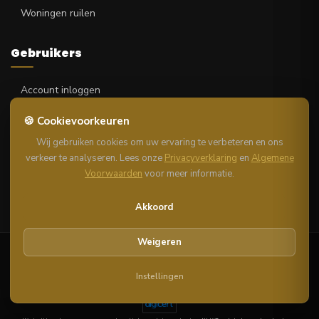
Woningen ruilen
Gebruikers
Account inloggen
Account aanmaken
🍪 Cookievoorkeuren
Wachtwoord vergeten
Wij gebruiken cookies om uw ervaring te verbeteren en ons
verkeer te analyseren. Lees onze
Privacyverklaring
en
Algemene
Woningzoekenden
Voorwaarden
voor meer informatie.
Aanbieders
Akkoord
Weigeren
Algemene voorwaarden
Privacyverklaring
Cookieverklaring
Disclaimer woningaanbod
Notice & Takedown
DSA informatie
Veilig huren en kopen
Auteursrechten
Impressie
Veelgestelde vragen
Instellingen
©
Woning-Unie.eu
— Alle rechten voorbehouden. Een onderdeel van
Sanum B.V.